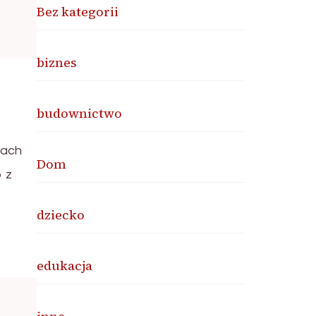
Bez kategorii
biznes
budownictwo
sach
Dom
 z
dziecko
edukacja