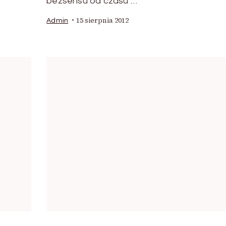
bezsensu od czasu …
15 sierpnia 2012
Admin