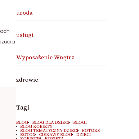
uroda
sach
usługi
czucia
Wyposażenie Wnętrz
zdrowie
Tagi
BLOG
BLOG DLA DZIECI
BLOGI
BLOG KOBIETY
BLOG TEMATYCZNY DZIECI
BOTOKS
BOTOX
CIEKAWY BLOG
DZIECI
KOBIECIE
KOBIETA