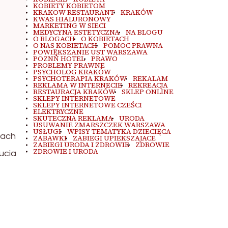
KOBIETY KOBIETOM
KRAKOW RESTAURANT
KRAKÓW
KWAS HIALURONOWY
MARKETING W SIECI
MEDYCYNA ESTETYCZNA
NA BLOGU
O BLOGACH
O KOBIETACH
O NAS KOBIETACH
POMOC PRAWNA
POWIĘKSZANIE UST WARSZAWA
POZNŃ HOTEL
PRAWO
PROBLEMY PRAWNE
PSYCHOLOG KRAKÓW
PSYCHOTERAPIA KRAKÓW
REKALAM
REKLAMA W INTERNECIE
REKREACJA
RESTAURACJA KRAKÓW
SKLEP ONLINE
SKLEPY INTERNETOWE
SKLEPY INTERNETOWE CZEŚCI
ELEKTRYCZNE
SKUTECZNA REKLAMA
URODA
USUWANIE ZMARSZCZEK WARSZAWA
USŁUGI
WPISY TEMATYKA DZIECIĘCA
sach
ZABAWKI
ZABIEGI UPIEKSZAJACE
ZABIEGI URODA I ZDROWIE
ZDROWIE
ZDROWIE I URODA
ucia