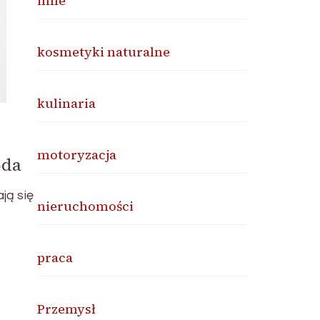
inne
kosmetyki naturalne
kulinaria
motoryzacja
oda
ją się
nieruchomości
praca
Przemysł