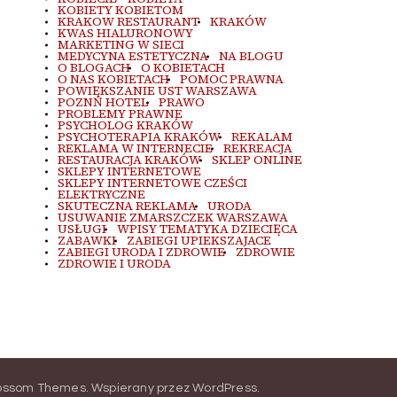
KOBIETY KOBIETOM
KRAKOW RESTAURANT
KRAKÓW
KWAS HIALURONOWY
MARKETING W SIECI
MEDYCYNA ESTETYCZNA
NA BLOGU
O BLOGACH
O KOBIETACH
O NAS KOBIETACH
POMOC PRAWNA
POWIĘKSZANIE UST WARSZAWA
POZNŃ HOTEL
PRAWO
PROBLEMY PRAWNE
PSYCHOLOG KRAKÓW
PSYCHOTERAPIA KRAKÓW
REKALAM
REKLAMA W INTERNECIE
REKREACJA
RESTAURACJA KRAKÓW
SKLEP ONLINE
SKLEPY INTERNETOWE
SKLEPY INTERNETOWE CZEŚCI
ELEKTRYCZNE
SKUTECZNA REKLAMA
URODA
USUWANIE ZMARSZCZEK WARSZAWA
USŁUGI
WPISY TEMATYKA DZIECIĘCA
ZABAWKI
ZABIEGI UPIEKSZAJACE
ZABIEGI URODA I ZDROWIE
ZDROWIE
ZDROWIE I URODA
ossom Themes
.
Wspierany przez
WordPress
.