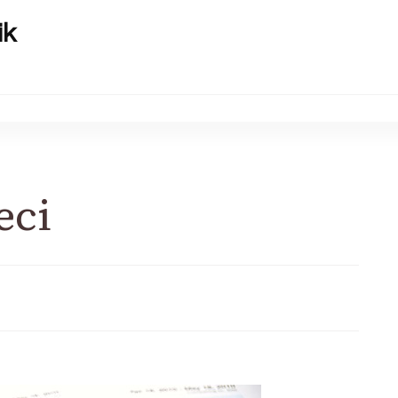
ik
eci