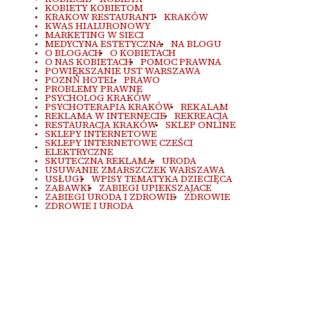
KOBIETY KOBIETOM
KRAKOW RESTAURANT
KRAKÓW
KWAS HIALURONOWY
MARKETING W SIECI
MEDYCYNA ESTETYCZNA
NA BLOGU
O BLOGACH
O KOBIETACH
O NAS KOBIETACH
POMOC PRAWNA
POWIĘKSZANIE UST WARSZAWA
POZNŃ HOTEL
PRAWO
PROBLEMY PRAWNE
PSYCHOLOG KRAKÓW
PSYCHOTERAPIA KRAKÓW
REKALAM
REKLAMA W INTERNECIE
REKREACJA
RESTAURACJA KRAKÓW
SKLEP ONLINE
SKLEPY INTERNETOWE
SKLEPY INTERNETOWE CZEŚCI
ELEKTRYCZNE
SKUTECZNA REKLAMA
URODA
USUWANIE ZMARSZCZEK WARSZAWA
USŁUGI
WPISY TEMATYKA DZIECIĘCA
ZABAWKI
ZABIEGI UPIEKSZAJACE
ZABIEGI URODA I ZDROWIE
ZDROWIE
ZDROWIE I URODA