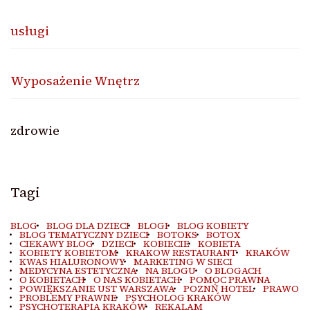
usługi
Wyposażenie Wnętrz
zdrowie
Tagi
BLOG
BLOG DLA DZIECI
BLOGI
BLOG KOBIETY
BLOG TEMATYCZNY DZIECI
BOTOKS
BOTOX
CIEKAWY BLOG
DZIECI
KOBIECIE
KOBIETA
KOBIETY KOBIETOM
KRAKOW RESTAURANT
KRAKÓW
KWAS HIALURONOWY
MARKETING W SIECI
MEDYCYNA ESTETYCZNA
NA BLOGU
O BLOGACH
O KOBIETACH
O NAS KOBIETACH
POMOC PRAWNA
POWIĘKSZANIE UST WARSZAWA
POZNŃ HOTEL
PRAWO
PROBLEMY PRAWNE
PSYCHOLOG KRAKÓW
PSYCHOTERAPIA KRAKÓW
REKALAM