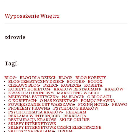
Wyposażenie Wnętrz
zdrowie
Tagi
BLOG
BLOG DLA DZIECI
BLOGI
BLOG KOBIETY
BLOG TEMATYCZNY DZIECI
BOTOKS
BOTOX
CIEKAWY BLOG
DZIECI
KOBIECIE
KOBIETA
KOBIETY KOBIETOM
KRAKOW RESTAURANT
KRAKÓW
KWAS HIALURONOWY
MARKETING W SIECI
MEDYCYNA ESTETYCZNA
NA BLOGU
O BLOGACH
O KOBIETACH
O NAS KOBIETACH
POMOC PRAWNA
POWIĘKSZANIE UST WARSZAWA
POZNŃ HOTEL
PRAWO
PROBLEMY PRAWNE
PSYCHOLOG KRAKÓW
PSYCHOTERAPIA KRAKÓW
REKALAM
REKLAMA W INTERNECIE
REKREACJA
RESTAURACJA KRAKÓW
SKLEP ONLINE
SKLEPY INTERNETOWE
SKLEPY INTERNETOWE CZEŚCI ELEKTRYCZNE
SKUTECZNA REKLAMA
URODA