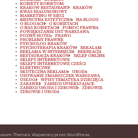
KOBIETY KOBIETOM
KRAKOW RESTAURANT
KRAKÓW
KWAS HIALURONOWY
MARKETING W SIECI
MEDYCYNA ESTETYCZNA
NA BLOGU
O BLOGACH
O KOBIETACH
O NAS KOBIETACH
POMOC PRAWNA
POWIĘKSZANIE UST WARSZAWA
POZNŃ HOTEL
PRAWO
PROBLEMY PRAWNE
PSYCHOLOG KRAKÓW
PSYCHOTERAPIA KRAKÓW
REKALAM
REKLAMA W INTERNECIE
REKREACJA
RESTAURACJA KRAKÓW
SKLEP ONLINE
SKLEPY INTERNETOWE
SKLEPY INTERNETOWE CZEŚCI
ELEKTRYCZNE
SKUTECZNA REKLAMA
URODA
USUWANIE ZMARSZCZEK WARSZAWA
USŁUGI
WPISY TEMATYKA DZIECIĘCA
ZABAWKI
ZABIEGI UPIEKSZAJACE
ZABIEGI URODA I ZDROWIE
ZDROWIE
ZDROWIE I URODA
ossom Themes
.
Wspierany przez
WordPress
.