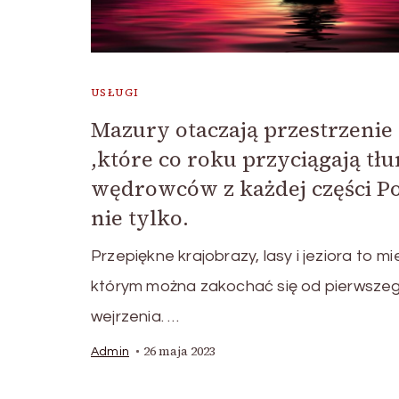
USŁUGI
Mazury otaczają przestrzenie
,które co roku przyciągają tł
wędrowców z każdej części Pol
nie tylko.
Przepiękne krajobrazy, lasy i jeziora to mi
którym można zakochać się od pierwsze
wejrzenia. …
26 maja 2023
Admin