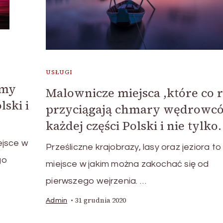
USŁUGI
umy
Malownicze miejsca ,które co 
ski i
przyciągają chmary wędrowc
każdej części Polski i nie tylko.
ejsce w
Prześliczne krajobrazy, lasy oraz jeziora to
go
miejsce w jakim można zakochać się od
pierwszego wejrzenia. …
31 grudnia 2020
Admin