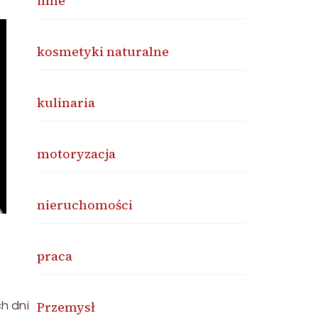
inne
kosmetyki naturalne
kulinaria
motoryzacja
nieruchomości
praca
Przemysł
h dni