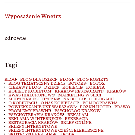
Wyposażenie Wnętrz
zdrowie
Tagi
BLOG
BLOG DLA DZIECI
BLOGI
BLOG KOBIETY
BLOG TEMATYCZNY DZIECI
BOTOKS
BOTOX
CIEKAWY BLOG
DZIECI
KOBIECIE
KOBIETA
KOBIETY KOBIETOM
KRAKOW RESTAURANT
KRAKÓW
KWAS HIALURONOWY
MARKETING W SIECI
MEDYCYNA ESTETYCZNA
NA BLOGU
O BLOGACH
O KOBIETACH
O NAS KOBIETACH
POMOC PRAWNA
POWIĘKSZANIE UST WARSZAWA
POZNŃ HOTEL
PRAWO
PROBLEMY PRAWNE
PSYCHOLOG KRAKÓW
PSYCHOTERAPIA KRAKÓW
REKALAM
REKLAMA W INTERNECIE
REKREACJA
RESTAURACJA KRAKÓW
SKLEP ONLINE
SKLEPY INTERNETOWE
SKLEPY INTERNETOWE CZEŚCI ELEKTRYCZNE
SKUTECZNA REKLAMA
URODA