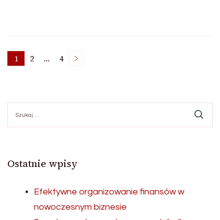
Stronicowanie
1
2
…
4
Strona
Strona
Strona
wpisów
Szukaj:
Ostatnie wpisy
Efektywne organizowanie finansów w
nowoczesnym biznesie