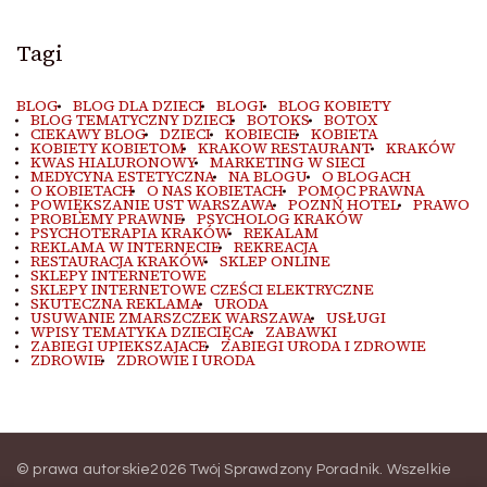
Tagi
BLOG
BLOG DLA DZIECI
BLOGI
BLOG KOBIETY
BLOG TEMATYCZNY DZIECI
BOTOKS
BOTOX
CIEKAWY BLOG
DZIECI
KOBIECIE
KOBIETA
KOBIETY KOBIETOM
KRAKOW RESTAURANT
KRAKÓW
KWAS HIALURONOWY
MARKETING W SIECI
MEDYCYNA ESTETYCZNA
NA BLOGU
O BLOGACH
O KOBIETACH
O NAS KOBIETACH
POMOC PRAWNA
POWIĘKSZANIE UST WARSZAWA
POZNŃ HOTEL
PRAWO
PROBLEMY PRAWNE
PSYCHOLOG KRAKÓW
PSYCHOTERAPIA KRAKÓW
REKALAM
REKLAMA W INTERNECIE
REKREACJA
RESTAURACJA KRAKÓW
SKLEP ONLINE
SKLEPY INTERNETOWE
SKLEPY INTERNETOWE CZEŚCI ELEKTRYCZNE
SKUTECZNA REKLAMA
URODA
USUWANIE ZMARSZCZEK WARSZAWA
USŁUGI
WPISY TEMATYKA DZIECIĘCA
ZABAWKI
ZABIEGI UPIEKSZAJACE
ZABIEGI URODA I ZDROWIE
ZDROWIE
ZDROWIE I URODA
© prawa autorskie2026
Twój Sprawdzony Poradnik
. Wszelkie