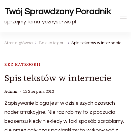
Twój Sprawdzony Poradnik
uprzejmy tematycznyserwis pl
Strona główna
Bez kategorii
Spis tekstów w internecie
BEZ KATEGORII
Spis tekstów w internecie
Admin
12 Sierpnia 2012
Zapisywanie bloga jest w dzisiejszych czasach
nader atrakcyjne. Nie raz robimy to z poczucia
bezsensu kiedy niekiedy w taki sposób zarabiamy,
ale przez cały czas powinniśmy to wykonywać z