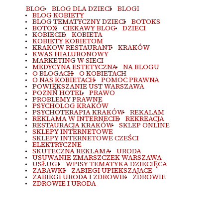
BLOG
BLOG DLA DZIECI
BLOGI
BLOG KOBIETY
BLOG TEMATYCZNY DZIECI
BOTOKS
BOTOX
CIEKAWY BLOG
DZIECI
KOBIECIE
KOBIETA
KOBIETY KOBIETOM
KRAKOW RESTAURANT
KRAKÓW
KWAS HIALURONOWY
MARKETING W SIECI
MEDYCYNA ESTETYCZNA
NA BLOGU
O BLOGACH
O KOBIETACH
O NAS KOBIETACH
POMOC PRAWNA
POWIĘKSZANIE UST WARSZAWA
POZNŃ HOTEL
PRAWO
PROBLEMY PRAWNE
PSYCHOLOG KRAKÓW
PSYCHOTERAPIA KRAKÓW
REKALAM
REKLAMA W INTERNECIE
REKREACJA
RESTAURACJA KRAKÓW
SKLEP ONLINE
SKLEPY INTERNETOWE
SKLEPY INTERNETOWE CZEŚCI
ELEKTRYCZNE
SKUTECZNA REKLAMA
URODA
USUWANIE ZMARSZCZEK WARSZAWA
USŁUGI
WPISY TEMATYKA DZIECIĘCA
ZABAWKI
ZABIEGI UPIEKSZAJACE
ZABIEGI URODA I ZDROWIE
ZDROWIE
ZDROWIE I URODA