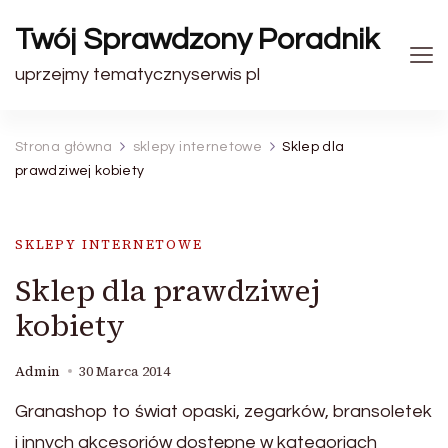
Twój Sprawdzony Poradnik
uprzejmy tematycznyserwis pl
Strona główna
sklepy internetowe
Sklep dla
prawdziwej kobiety
SKLEPY INTERNETOWE
Sklep dla prawdziwej
kobiety
Admin
30 Marca 2014
Granashop to świat opaski, zegarków, bransoletek
i innych akcesoriów dostępne w kategoriach