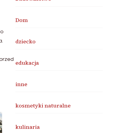
Dom
do
dziecko
a.
 przed
edukacja
inne
kosmetyki naturalne
kulinaria