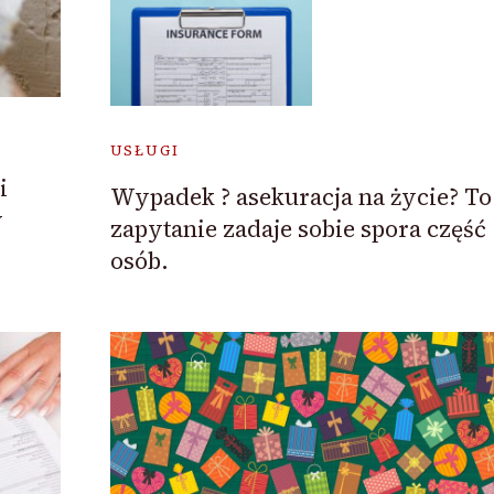
USŁUGI
i
Wypadek ? asekuracja na życie? To
y
zapytanie zadaje sobie spora część
osób.