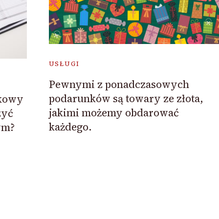
USŁUGI
Pewnymi z ponadczasowych
podarunków są towary ze złota,
tkowy
jakimi możemy obdarować
zyć
każdego.
ym?