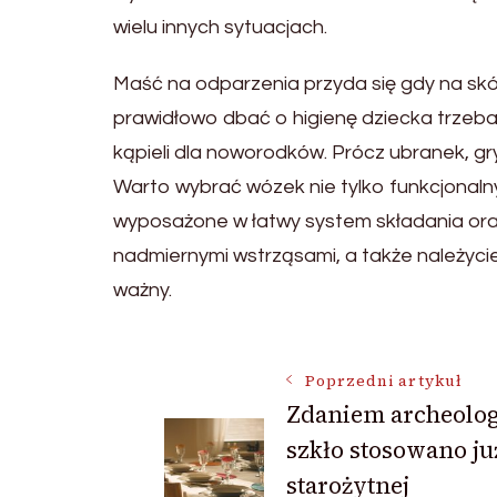
wielu innych sytuacjach.
Maść na odparzenia przyda się gdy na skór
prawidłowo dbać o higienę dziecka trzeba
kąpieli dla noworodków. Prócz ubranek, 
Warto wybrać wózek nie tylko funkcjonaln
wyposażone w łatwy system składania oraz r
nadmiernymi wstrząsami, a także należyci
ważny.
Nawigacja
Poprzedni artykuł
Zdaniem archeolo
szkło stosowano ju
wpisu
starożytnej