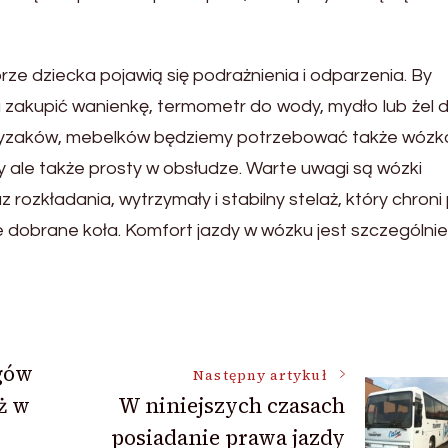
ze dziecka pojawią się podrażnienia i odparzenia. By
 zakupić wanienkę, termometr do wody, mydło lub żel 
gryzaków, mebelków będziemy potrzebować także wózk
y ale także prosty w obsłudze. Warte uwagi są wózki
ozkładania, wytrzymały i stabilny stelaż, który chroni
e dobrane koła. Komfort jazdy w wózku jest szczególnie
gów
Następny artykuł
ż w
W niniejszych czasach
posiadanie prawa jazdy