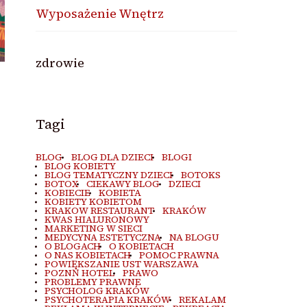
Wyposażenie Wnętrz
zdrowie
Tagi
BLOG
BLOG DLA DZIECI
BLOGI
BLOG KOBIETY
BLOG TEMATYCZNY DZIECI
BOTOKS
BOTOX
CIEKAWY BLOG
DZIECI
KOBIECIE
KOBIETA
KOBIETY KOBIETOM
KRAKOW RESTAURANT
KRAKÓW
KWAS HIALURONOWY
MARKETING W SIECI
MEDYCYNA ESTETYCZNA
NA BLOGU
O BLOGACH
O KOBIETACH
O NAS KOBIETACH
POMOC PRAWNA
POWIĘKSZANIE UST WARSZAWA
POZNŃ HOTEL
PRAWO
PROBLEMY PRAWNE
PSYCHOLOG KRAKÓW
PSYCHOTERAPIA KRAKÓW
REKALAM