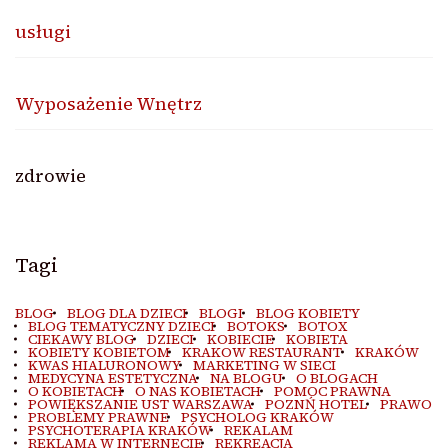
usługi
Wyposażenie Wnętrz
zdrowie
Tagi
BLOG
BLOG DLA DZIECI
BLOGI
BLOG KOBIETY
BLOG TEMATYCZNY DZIECI
BOTOKS
BOTOX
CIEKAWY BLOG
DZIECI
KOBIECIE
KOBIETA
KOBIETY KOBIETOM
KRAKOW RESTAURANT
KRAKÓW
KWAS HIALURONOWY
MARKETING W SIECI
MEDYCYNA ESTETYCZNA
NA BLOGU
O BLOGACH
O KOBIETACH
O NAS KOBIETACH
POMOC PRAWNA
POWIĘKSZANIE UST WARSZAWA
POZNŃ HOTEL
PRAWO
PROBLEMY PRAWNE
PSYCHOLOG KRAKÓW
PSYCHOTERAPIA KRAKÓW
REKALAM
REKLAMA W INTERNECIE
REKREACJA