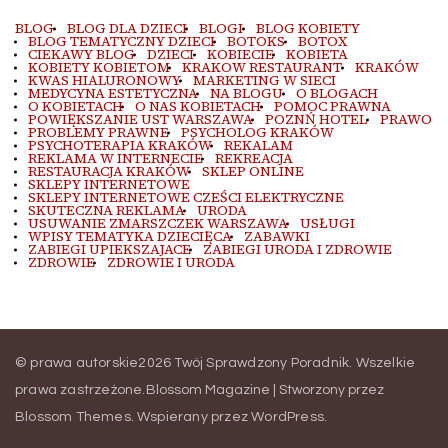
BLOG
BLOG DLA DZIECI
BLOGI
BLOG KOBIETY
BLOG TEMATYCZNY DZIECI
BOTOKS
BOTOX
CIEKAWY BLOG
DZIECI
KOBIECIE
KOBIETA
KOBIETY KOBIETOM
KRAKOW RESTAURANT
KRAKÓW
KWAS HIALURONOWY
MARKETING W SIECI
MEDYCYNA ESTETYCZNA
NA BLOGU
O BLOGACH
O KOBIETACH
O NAS KOBIETACH
POMOC PRAWNA
POWIĘKSZANIE UST WARSZAWA
POZNŃ HOTEL
PRAWO
PROBLEMY PRAWNE
PSYCHOLOG KRAKÓW
PSYCHOTERAPIA KRAKÓW
REKALAM
REKLAMA W INTERNECIE
REKREACJA
RESTAURACJA KRAKÓW
SKLEP ONLINE
SKLEPY INTERNETOWE
SKLEPY INTERNETOWE CZEŚCI ELEKTRYCZNE
SKUTECZNA REKLAMA
URODA
USUWANIE ZMARSZCZEK WARSZAWA
USŁUGI
WPISY TEMATYKA DZIECIĘCA
ZABAWKI
ZABIEGI UPIEKSZAJACE
ZABIEGI URODA I ZDROWIE
ZDROWIE
ZDROWIE I URODA
© prawa autorskie2026
Twój Sprawdzony Poradnik
. Wszelkie
prawa zastrzeżone.
Blossom Magazine | Stworzony przez
Blossom Themes
.
Wspierany przez
WordPress
.