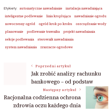
automatyczne nawadnianie
instalacja nawadniająca
Etykiety:
inteligentne podlewanie
linia kroplująca
nawadnianie ogrodu
nowoczesny ogród
ogród krok po kroku
oszczędzanie wody
planowanie
podlewanie trawnika
projekt nawadniania
sekcje podlewania
sterownik nawadniania
system nawadniania
zraszacze ogrodowe
Nawigacja
Poprzedni artykuł
Jak zrobić analizy rachunku
bankowego – od podstaw
wpisu
Następny artykuł
Racjonalna codzienna ochrona
zdrowia oczu każdego dnia