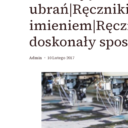
ubrań|Ręcznik
imieniem|Ręcz
doskonały spos
Admin
10 Lutego 2017