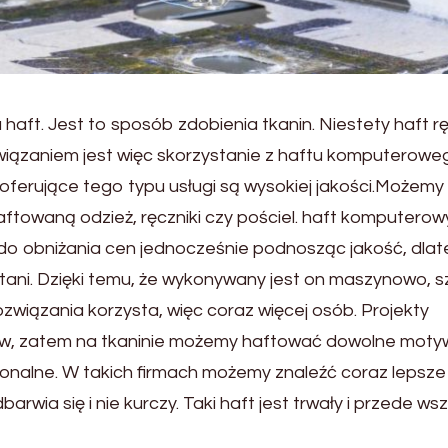
ft. Jest to sposób zdobienia tkanin. Niestety haft r
związaniem jest więc skorzystanie z haftu komputerowe
my oferujące tego typu usługi są wysokiej jakości.Możemy
towaną odzież, ręczniki czy pościel. haft komputerowy
do obniżania cen jednocześnie podnosząc jakość, dla
i tani. Dzięki temu, że wykonywany jest on maszynowo, s
związania korzysta, więc coraz więcej osób. Projekty
ów, zatem na tkaninie możemy haftować dowolne moty
jonalne. W takich firmach możemy znaleźć coraz lepsze
rwia się i nie kurczy. Taki haft jest trwały i przede ws