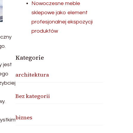
Nowoczesne meble
sklepowe jako element
profesjonalnej ekspozycji
produktów
ęczny
go.
Kategorie
 jest
architektura
tego
zybciej
Bez kategorii
wy.
biznes
zystkim