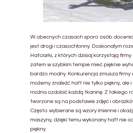
W obecnych czasach sporo osób docenia ha
jest drogi i czasochłonny. Doskonałym ro
Hafciarki, z których dzisiaj korzystają fir
zatem w szybkim tempie mieć pięknie wyhaf
bardzo modny. Konkurencja zmusza firmy 
możemy znaleźć haft nie tylko piękny, ale 
można ozdobić każdą tkaninę. Z takiego ro
tworzone są na podstawie zdjęć i obrazk
Często wybierane są wzory imienne i okaz
maszyny, dzięki temu wykonany haft nie odba
piękny.