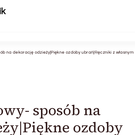
ik
ób na dekorację odzieży|Piękne ozdoby ubrań|Ręczniki z własnym
owy- sposób na
eży|Piękne ozdoby