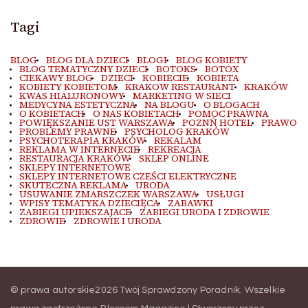
Tagi
BLOG
BLOG DLA DZIECI
BLOGI
BLOG KOBIETY
BLOG TEMATYCZNY DZIECI
BOTOKS
BOTOX
CIEKAWY BLOG
DZIECI
KOBIECIE
KOBIETA
KOBIETY KOBIETOM
KRAKOW RESTAURANT
KRAKÓW
KWAS HIALURONOWY
MARKETING W SIECI
MEDYCYNA ESTETYCZNA
NA BLOGU
O BLOGACH
O KOBIETACH
O NAS KOBIETACH
POMOC PRAWNA
POWIĘKSZANIE UST WARSZAWA
POZNŃ HOTEL
PRAWO
PROBLEMY PRAWNE
PSYCHOLOG KRAKÓW
PSYCHOTERAPIA KRAKÓW
REKALAM
REKLAMA W INTERNECIE
REKREACJA
RESTAURACJA KRAKÓW
SKLEP ONLINE
SKLEPY INTERNETOWE
SKLEPY INTERNETOWE CZEŚCI ELEKTRYCZNE
SKUTECZNA REKLAMA
URODA
USUWANIE ZMARSZCZEK WARSZAWA
USŁUGI
WPISY TEMATYKA DZIECIĘCA
ZABAWKI
ZABIEGI UPIEKSZAJACE
ZABIEGI URODA I ZDROWIE
ZDROWIE
ZDROWIE I URODA
© prawa autorskie2026
Twój Sprawdzony Poradnik
. Wszelkie