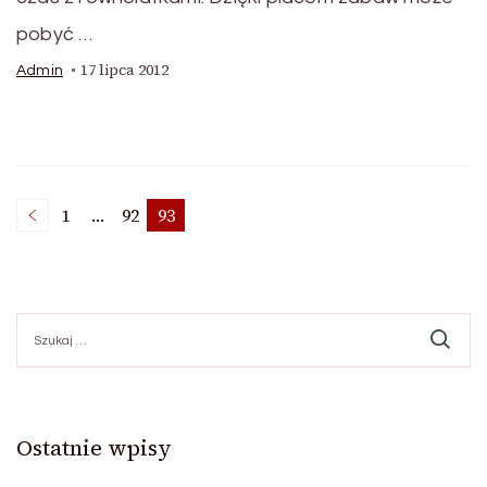
pobyć …
17 lipca 2012
Admin
Stronicowanie
1
…
92
93
Strona
Strona
Strona
wpisów
Szukaj:
Ostatnie wpisy