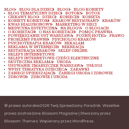
BLOG
BLOG DLA DZIECI
BLOGI
BLOG KOBIETY
BLOG TEMATYCZNY DZIECI
BOTOKS
BOTOX
CIEKAWY BLOG
DZIECI
KOBIECIE
KOBIETA
KOBIETY KOBIETOM
KRAKOW RESTAURANT
KRAKÓW
KWAS HIALURONOWY
MARKETING W SIECI
MEDYCYNA ESTETYCZNA
NA BLOGU
O BLOGACH
O KOBIETACH
O NAS KOBIETACH
POMOC PRAWNA
POWIĘKSZANIE UST WARSZAWA
POZNŃ HOTEL
PRAWO
PROBLEMY PRAWNE
PSYCHOLOG KRAKÓW
PSYCHOTERAPIA KRAKÓW
REKALAM
REKLAMA W INTERNECIE
REKREACJA
RESTAURACJA KRAKÓW
SKLEP ONLINE
SKLEPY INTERNETOWE
SKLEPY INTERNETOWE CZEŚCI ELEKTRYCZNE
SKUTECZNA REKLAMA
URODA
USUWANIE ZMARSZCZEK WARSZAWA
USŁUGI
WPISY TEMATYKA DZIECIĘCA
ZABAWKI
ZABIEGI UPIEKSZAJACE
ZABIEGI URODA I ZDROWIE
ZDROWIE
ZDROWIE I URODA
© prawa autorskie2026
Twój Sprawdzony Poradnik
. Wszelkie
prawa zastrzeżone.
Blossom Magazine | Stworzony przez
Blossom Themes
.
Wspierany przez
WordPress
.