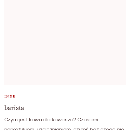
INNE
barista
Czym jest kawa dla kawosza? Czasami
narkotykiem, uzależnianiem, czymś bez czego nie